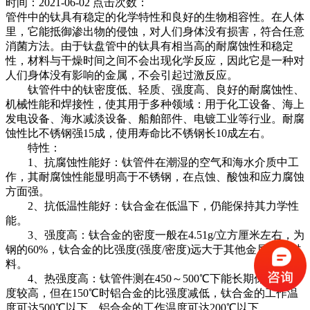
时间：2021-06-02 点击次数：
管件中的钛具有稳定的化学特性和良好的生物相容性。在人体
里，它能抵御渗出物的侵蚀，对人们身体没有损害，符合任意
消菌方法。由于钛盘管中的钛具有相当高的耐腐蚀性和稳定
性，材料与干燥时间之间不会出现化学反应，因此它是一种对
人们身体没有影响的金属，不会引起过激反应。
钛管件中的钛密度低、轻质、强度高、良好的耐腐蚀性、
机械性能和焊接性，使其用于多种领域：用于化工设备、海上
发电设备、海水减淡设备、船舶部件、电镀工业等行业。耐腐
蚀性比不锈钢强15成，使用寿命比不锈钢长10成左右。
特性：
1、抗腐蚀性能好：钛管件在潮湿的空气和海水介质中工
作，其耐腐蚀性能显明高于不锈钢，在点蚀、酸蚀和应力腐蚀
方面强。
2、抗低温性能好：钛合金在低温下，仍能保持其力学性
能。
3、强度高：钛合金的密度一般在4.51g/立方厘米左右，为
钢的60%，钛合金的比强度(强度/密度)远大于其他金属结构材
料。
4、热强度高：钛管件测在450～500℃下能长期保持，强
度较高，但在150℃时铝合金的比强度减低，钛合金的工作温
度可达500℃以下，铝合金的工作温度可达200℃以下。